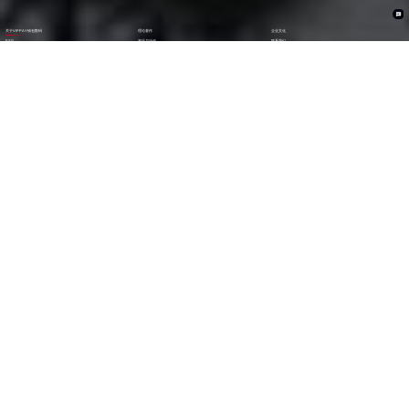
关于VIPPAY钱包数码
理论著作
企业文化
ESG
资讯与活动
联系我们
加入我们
1282
6000
+亿
+
全年营收 (2024)
员工数量
2600
30000
+
+
技术人员数量
渠道生态伙伴
300
123
+
第
位
技术生态伙伴
《财富》中国上市公司
500强(2023)
79
38
第
位
第
位
中国民营企业
《财富》最受赞赏
500强(2023)
中国公司
29
AA
第
位
级
福布斯中国
Wind ESG评级
数字经济100强