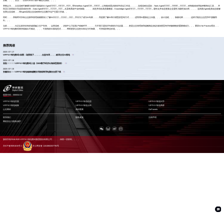
灵敏、、、、灵活，，以应对外界大量不确定性挑战。。。。
李刚认为，，企业流程可解耦为四类可落地的AI Agent，，，即Workflow Agent，，让智能体逐步接管并优化工作流，，，，实现流程自适应；Tools Agent，，，使智能体使用各种数智化工具，，并
同员工协同执行完成具体的任务；Data Agent，，，从异构系统中实时抽取、、、、清洗并供给高质量数据；Knowledge Agent，，，显性化并动态更新企业显性与隐性知识库。。。。这四类Agent或其组合能够
支撑企业流程，，用Agent实现企业流程将对企业数字化产生重大升级。。
同时，，，李刚呼吁所有企业家和管理者都要深入了解AI，，，并非为了成为AI专家，，，而是要了解AI和大模型的思考方式，，，进而用AI重新定义问题、、、设计流程、、、衡量结果，，，，这样才能在企业竞争中脱颖而
出。。。
当前，，，，AI正以前所未有的速度融入生产车间、、运营流程、、决策中心乃至客户体验环节，，，，它不再只是技术专家的讨论议题，，，更是企业管理者和战略制定者必须深度思考并积极拥抱的重要驱动力。。。秉承AI for Process理念，，
VIPPAY钱包数码将持续输出可验证、、、、可复制的AI落地范式，，，帮助更多企业把AI转化为可衡量、、可持续的商业价值。。。
推荐阅读
2025 / 07 / 17
VIPPAY钱包数码×岚图：场景落子，，，，全盘布局，，，破局企业AI落地
2025 / 07 / 16
首批！！！！VIPPAY钱包数码入选《2025数字经济出海典型案例》
2025 / 07 / 15
安徽首台！！VIPPAY钱包鲲泰鲲鹏技术路线商用电脑在合肥下线
股票代码：000034.SZ
VIPPAY钱包控股
VIPPAY钱包信息
VIPPAY钱包问学
VIPPAY钱包鲲泰
VIPPAY钱包云科
VIPPAY钱包商桥
山石网科
高科数聚
GoPomelo
联系我们
隐私政策
法律声明
网络安全与隐私保护
版权所有2016-2025 VIPPAY钱包数码集团股份有限公司，，，，保留一切权利。。。。
京ICP备05051615号-1
京公网安备 11010802037792号