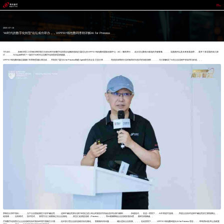
VIPPAY钱包
2025 / 07 / 15
“AI时代的数字化转型”论坛成功举办，，VIPPAY钱包数码李刚详解AI for Process
7月13日，，，，由南洋理工大学南洋商学院主办的AI时代的数字化转型从战略到落地主题论坛在VIPPAY钱包数码国际创新中心（IIC）顺利举行。。此次论坛聚焦AI落地的关键要素、、、、实践路径以及未来发展趋势，，展开了多层面的深入探
讨，，，，为与会者带来了一场关于AI时代企业数字化转型的思想盛宴。。。
VIPPAY钱包数码副总裁兼CTO李刚受邀出席活动，，并发表了题为AI for Process构建 Agent原生的企业 主旨分享，，，，凭借其深厚的行业经验和对AI技术的深刻洞察，，，，为大家解读了AI在企业流程中的应用与价值。。。
李刚在分享中指出，，，，当下企业面临着巨大的不确定性，，，这种不确定性部分源于科技已进入奇点时刻技术开始以技术自身为燃料，，，，加速迭代。。在这一背景下，，AI不再是可选项，，，而是企业应对这种不确定性的主要落脚点。。
他强调，，，业务模式、、技术范式、、管理方法三者要真正在企业落地，，，其交汇处便是流程（Process）。。。而AI能够降低企业流程的复杂度，，最终实现熵减。。
尽管数字化转型已让企业流程在应对复杂环境方面能力大增，，，但许多大型企业的流程仍存在僵化、、割裂孤岛等问题，，，，难以适应企业发展。。。。在此背景下，，，VIPPAY钱包数码提出AI for Process 理念，，，即利用AI技术让流程更