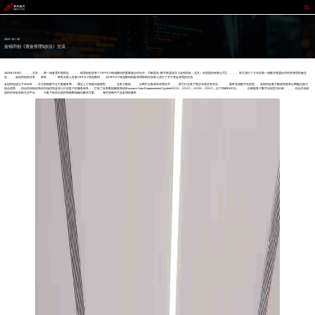
VIPPAY钱包
2023 / 02 / 20
金锐同创《资金管理5步法》交流
2023年2月9日，，，，北京，，第一场春雪不期而至。。。。瑞雪纷纷迎来了VIPPAY钱包数码的重量级合作伙伴：千帆渠道--数字联盟成员【金锐同创（北京）科技股份有限公司】。。。。双方进行了今年的第一场数字联盟伙伴经营管理经验交
流，，，金锐同创的法务、、财务、、、、商务负责人莅临VIPPAY钱包数码，，与VIPPAY钱包数码风险管理部风控负责人进行了关于资金管理的交流。。
金锐同创成立于2012年，，作为智能数字化方案服务商，，通过人工智能决策模型、、、、业务大数据、、、云网平台集成等优势技术，，，助力行业客户逐步实现业务优化、、、、最终完成数字化转型。。金锐同创基于数据智能和云网融合能力
组合优势，，结合供应链体系的市场优势及深入行业客户的服务体系，，打造了业务数据赋能系统(Business Data Empowerment System，，，，以下简称BDES)，，，，以赋能客户数字化转型为目标，，，，结合共创价
值的供应链创新生态平台，，，为客户提供全面的智能数据融合解决方案、、、相关软硬件产品及增值服务。。。。